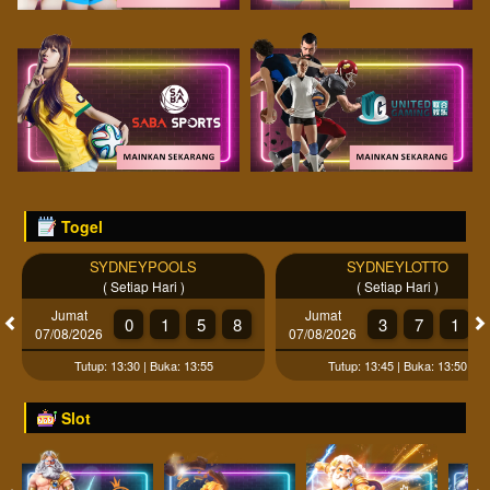
Togel
SYDNEYPOOLS
SYDNEYLOTTO
( Setiap Hari )
( Setiap Hari )
Jumat
Jumat
0
1
5
8
3
7
1
07/08/2026
07/08/2026
Tutup: 13:30 | Buka: 13:55
Tutup: 13:45 | Buka: 13:50
Slot