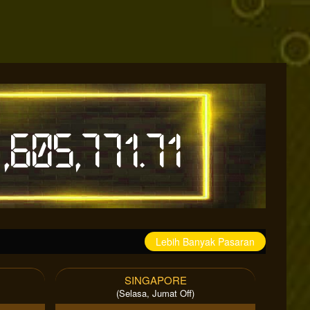
,605,786.11
Lebih Banyak Pasaran
SINGAPORE
(Selasa, Jumat Off)