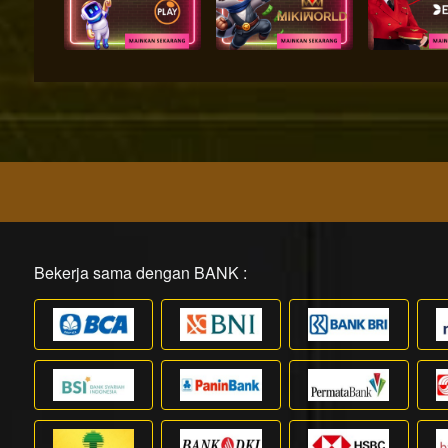
Bekerja sama dengan BANK :