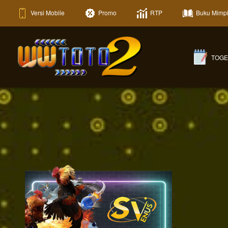
Versi Mobile
Promo
RTP
Buku Mimp
TOGE