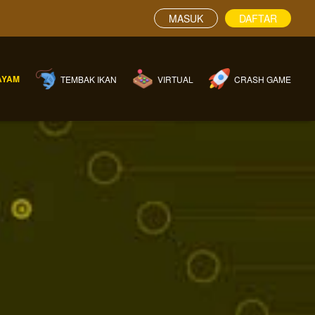
MASUK
DAFTAR
AYAM
TEMBAK IKAN
VIRTUAL
CRASH GAME