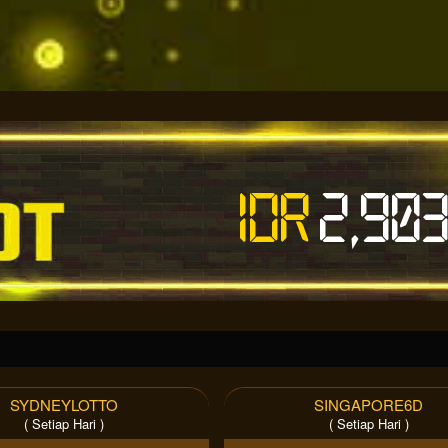
IDR
2,903
SYDNEYLOTTO
SINGAPORE6D
( Setiap Hari )
( Setiap Hari )