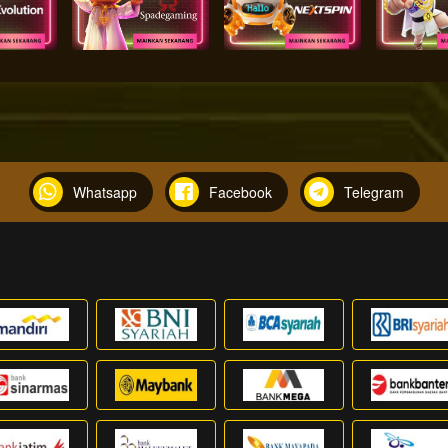
Whatsapp
Facebook
Telegram