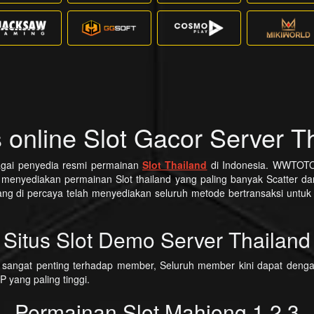
online Slot Gacor Server Th
gai penyedia resmi permainan
Slot Thailand
di Indonesia. WWTOTO
am menyediakan permainan Slot thailand yang paling banyak Scatt
ng di percaya telah menyediakan seluruh metode bertransaksi untuk 
Situs Slot Demo Server Thailand
 sangat penting terhadap member, Seluruh member kini dapat de
 yang paling tinggi.
Permainan Slot Mahjong 1 2 3