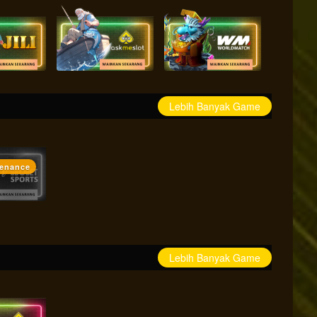
Lebih Banyak Game
tenance
Lebih Banyak Game