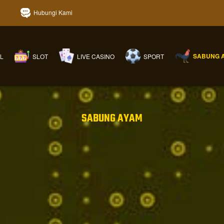
i
Hubungi Kami
SABUNG 
L
SLOT
LIVE CASINO
SPORT
SABUNG AYAM