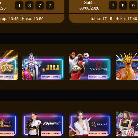
u
Sabtu
1
3
7
7
7
9
9
026
08/08/2026
tup: 13:45 | Buka: 13:50
Tutup: 17:15 | Buka: 17:40