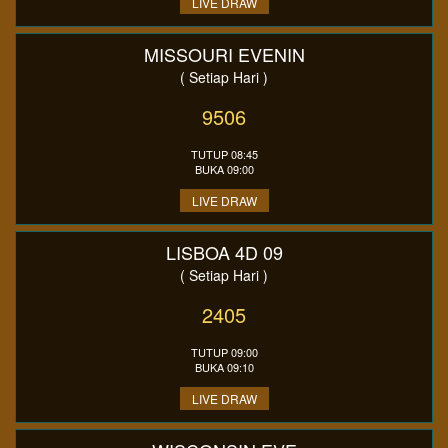
LIVE DRAW
MISSOURI EVENIN
( Setiap Hari )
9506
TUTUP 08:45
BUKA 09:00
LIVE DRAW
LISBOA 4D 09
( Setiap Hari )
2405
TUTUP 09:00
BUKA 09:10
LIVE DRAW