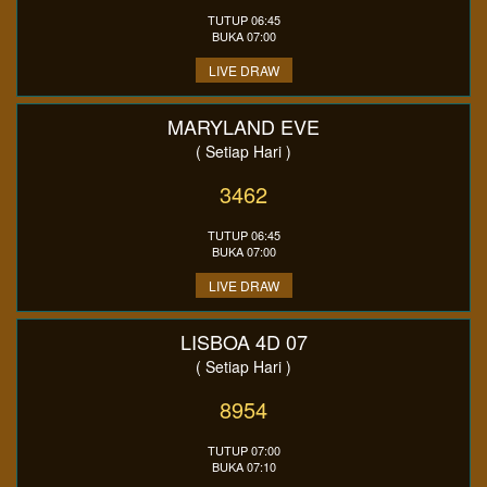
TUTUP 06:45
BUKA 07:00
LIVE DRAW
MARYLAND EVE
( Setiap Hari )
3462
TUTUP 06:45
BUKA 07:00
LIVE DRAW
LISBOA 4D 07
( Setiap Hari )
8954
TUTUP 07:00
BUKA 07:10