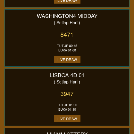
LIVE DRAW
WASHINGTON4 MIDDAY
( Setiap Hari )
8471
TUTUP 00:45
BUKA 01:00
LIVE DRAW
LISBOA 4D 01
( Setiap Hari )
3947
TUTUP 01:00
BUKA 01:10
LIVE DRAW