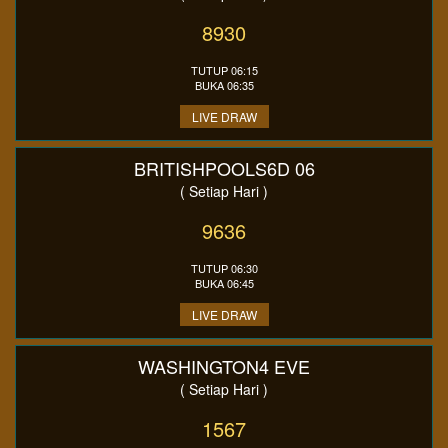
8930
TUTUP 06:15
BUKA 06:35
LIVE DRAW
BRITISHPOOLS6D 06
( Setiap Hari )
9636
TUTUP 06:30
BUKA 06:45
LIVE DRAW
WASHINGTON4 EVE
( Setiap Hari )
1567