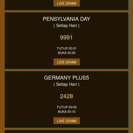
LIVE DRAW
PENSYLVANIA DAY
( Setiap Hari )
9991
TUTUP 00:01
BUKA 00:30
LIVE DRAW
GERMANY PLUS5
( Setiap Hari )
2428
TUTUP 00:03
BUKA 00:10
LIVE DRAW