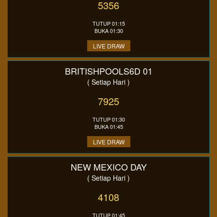
5356
TUTUP 01:15
BUKA 01:30
LIVE DRAW
BRITISHPOOLS6D 01
( Setiap Hari )
7925
TUTUP 01:30
BUKA 01:45
LIVE DRAW
NEW MEXICO DAY
( Setiap Hari )
4108
TUTUP 01:45