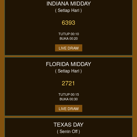
INDIANA MIDDAY
( Setiap Hari )
6393
TUTUP 00:10
BUKA 00:20
LIVE DRAW
FLORIDA MIDDAY
( Setiap Hari )
2721
TUTUP 00:15
BUKA 00:30
LIVE DRAW
TEXAS DAY
( Senin Off )