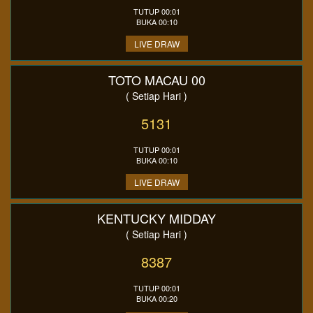
TUTUP 00:01
BUKA 00:10
LIVE DRAW
TOTO MACAU 00
( Setiap Hari )
5131
TUTUP 00:01
BUKA 00:10
LIVE DRAW
KENTUCKY MIDDAY
( Setiap Hari )
8387
TUTUP 00:01
BUKA 00:20